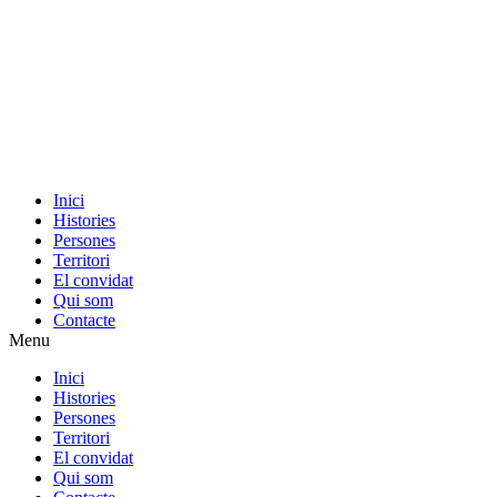
Inici
Histories
Persones
Territori
El convidat
Qui som
Contacte
Menu
Inici
Histories
Persones
Territori
El convidat
Qui som