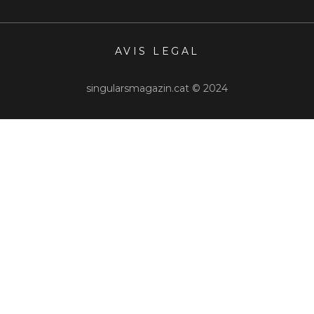
AVIS LEGAL
singularsmagazin.cat © 2024