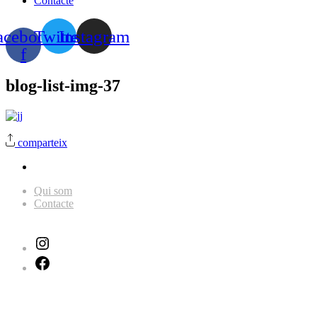
Contacte
acebook-
Twitter
Instagram
f
blog-list-img-37
comparteix
Qui som
Contacte
Instagram
Facebook