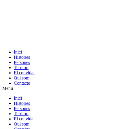
Inici
Histories
Persones
Territori
El convidat
Qui som
Contacte
Menu
Inici
Histories
Persones
Territori
El convidat
Qui som