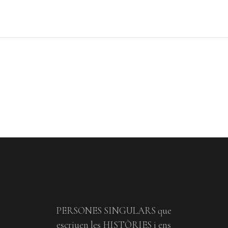
PERSONES SINGULARS que
escriuen les HISTÒRIES i ens