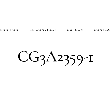
ERRITORI
EL CONVIDAT
QUI SOM
CONTAC
CG3A2359-1