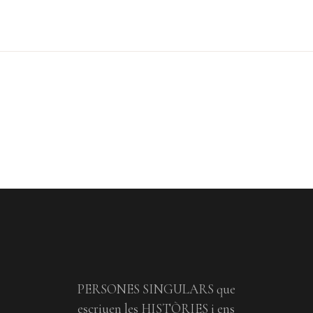
PERSONES SINGULARS que
escriuen les HISTÒRIES i ens