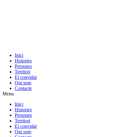
Inici
Histories
Persones
Territori
El convidat
Qui som
Contacte
Menu
Inici
Histories
Persones
Territori
El convidat
Qui som