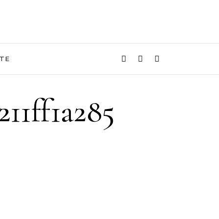
TE
211ff1a285