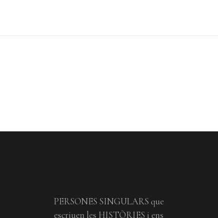
PERSONES SINGULARS que
escriuen les HISTÒRIES i ens