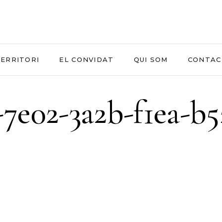
ERRITORI
EL CONVIDAT
QUI SOM
CONTAC
7e02-3a2b-f1ea-b5