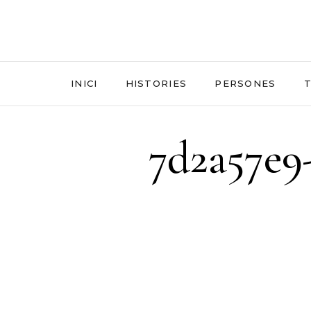
INICI
HISTORIES
PERSONES
T
7d2a57e9-